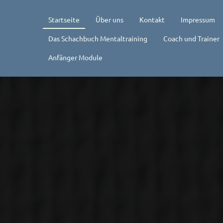
Startseite
Über uns
Kontakt
Impressum
Das Schachbuch Mentaltraining
Coach und Trainer
Anfänger Module